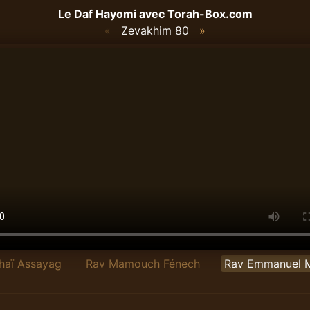
Le Daf Hayomi avec
Torah-Box.com
«
Zevakhim 80
»
chaï Assayag
Rav Mamouch Fénech
Rav Emmanuel 