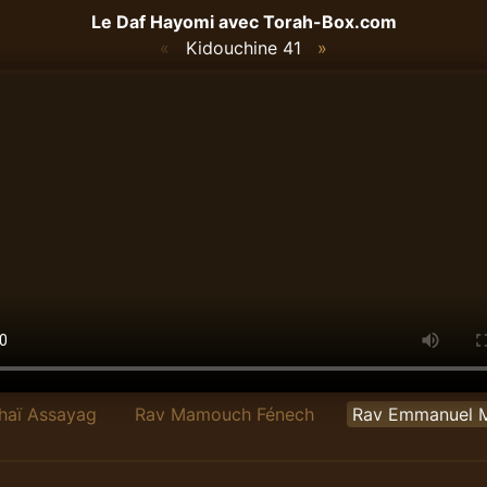
Le Daf Hayomi avec
Torah-Box.com
«
Kidouchine 41
»
chaï Assayag
Rav Mamouch Fénech
Rav Emmanuel 