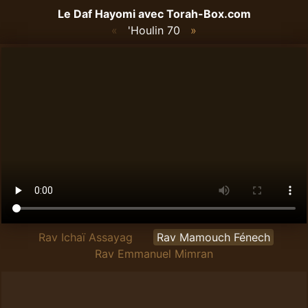
Le Daf Hayomi avec
Torah-Box.com
«
'Houlin 70
»
Rav Ichaï Assayag
Rav Mamouch Fénech
Rav Emmanuel Mimran