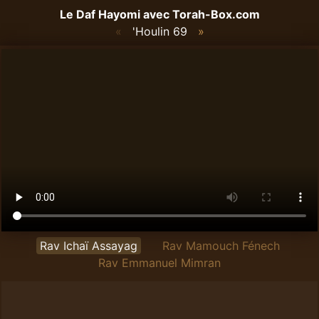
Le Daf Hayomi avec
Torah-Box.com
«
'Houlin 69
»
Rav Ichaï Assayag
Rav Mamouch Fénech
Rav Emmanuel Mimran