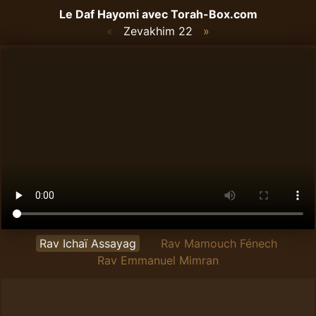
Le Daf Hayomi avec
Torah-Box.com
«
Zevakhim 22
»
Rav Ichaï Assayag
Rav Mamouch Fénech
Rav Emmanuel Mimran